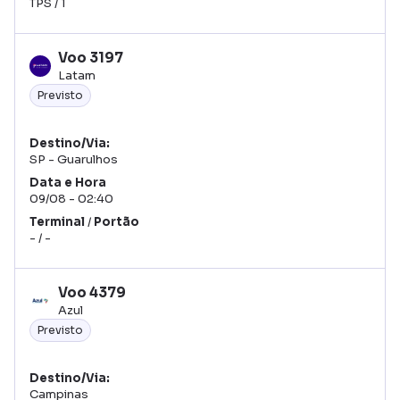
TPS
/
1
Voo
3197
Latam
Previsto
Destino/Via
SP - Guarulhos
Data
Hora
09/08
02:40
Terminal
/
Portão
-
/
-
Voo
4379
Azul
Previsto
Destino/Via
Campinas